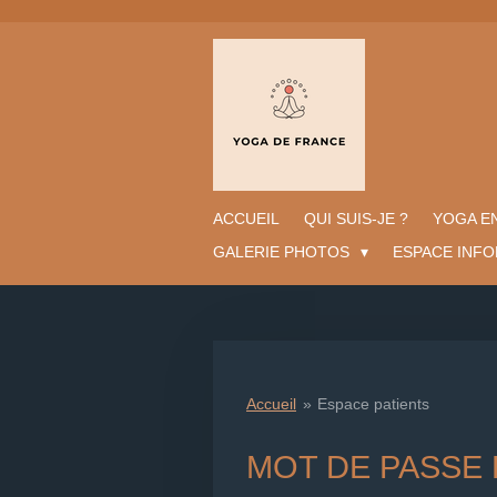
Passer
au
contenu
principal
ACCUEIL
QUI SUIS-JE ?
YOGA E
GALERIE PHOTOS
ESPACE INF
Accueil
»
Espace patients
MOT DE PASSE