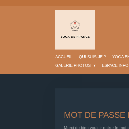
Passer
au
contenu
principal
ACCUEIL
QUI SUIS-JE ?
YOGA E
GALERIE PHOTOS
ESPACE INF
MOT DE PASSE
Merci de bien vouloir entrer le mot