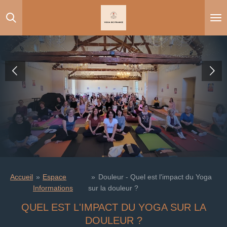
Passer
au
contenu
principal
Accueil
»
Espace
»
Douleur - Quel est l'impact du Yoga
Informations
sur la douleur ?
QUEL EST L'IMPACT DU YOGA SUR LA
DOULEUR ?