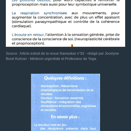
Source : Article extrait de la revue Namaskar n°82 - rédigé par Jocelyne
Borel Kuhner - Médecin urgentiste et Professeur de Yoga.