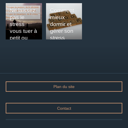
Ne laissez
Comment
pas le
mieux
stress
dormir et
vous tuer à
gérer son
petit ou
stress
moyen feu
grâce à
...
Yoga nidra
Plan du site
Contact